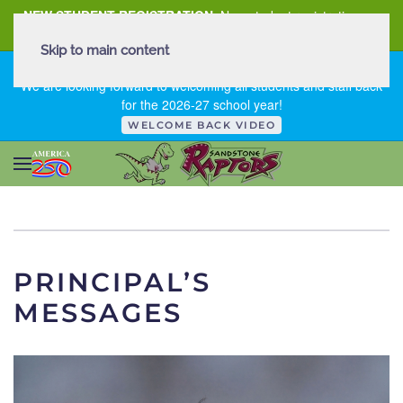
NEW STUDENT REGISTRATION
New student registration can
be
found here
.
Skip to main content
FIRST DAY OF SCHOOL - THURSDAY | AUGUST 13, 2026
We are looking forward to welcoming all students and staff back
for the 2026-27 school year!
WELCOME BACK VIDEO
PRINCIPAL’S
MESSAGES